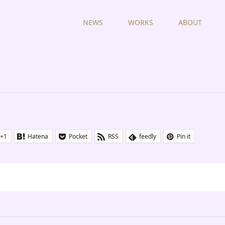
NEWS
WORKS
ABOUT
+1
Hatena
Pocket
RSS
feedly
Pin it