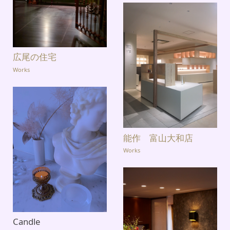
広尾の住宅
Works
能作 富山大和店
Works
Candle