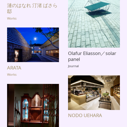
漣のはなれ 汀渚 ばさら
邸
Works
Olafur Eliasson／solar
panel
Journal
ARATA
Works
NODO UEHARA