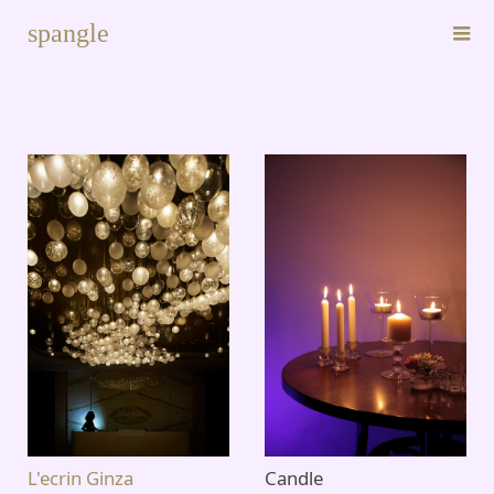
spangle
L'ecrin Ginza
Candle