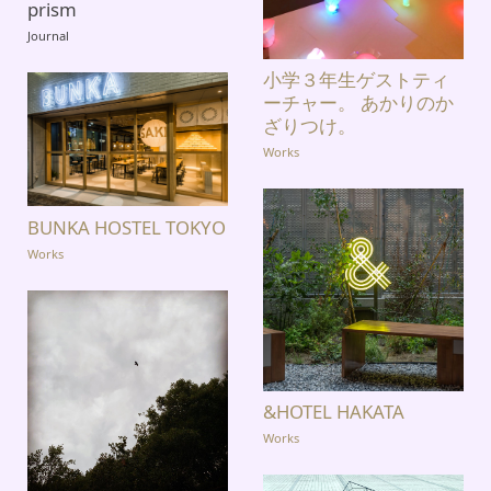
prism
Journal
小学３年生ゲストティ
ーチャー。 あかりのか
ざりつけ。
Works
BUNKA HOSTEL TOKYO
Works
&HOTEL HAKATA
Works