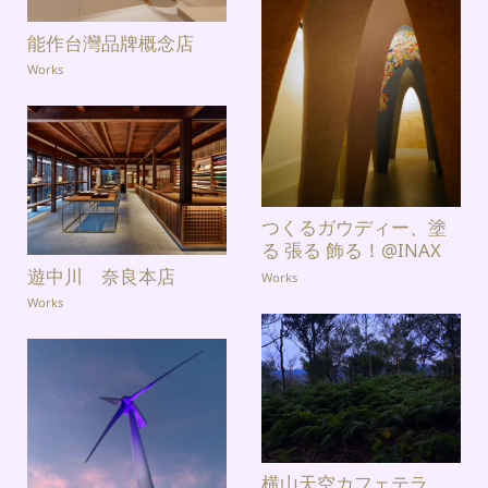
能作台灣品牌概念店
Works
つくるガウディー、塗
る 張る 飾る！@INAX
遊中川 奈良本店
Works
Works
横山天空カフェテラ