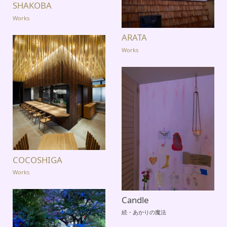
SHAKOBA
Works
ARATA
Works
COCOSHIGA
Works
Candle
続・あかりの魔法